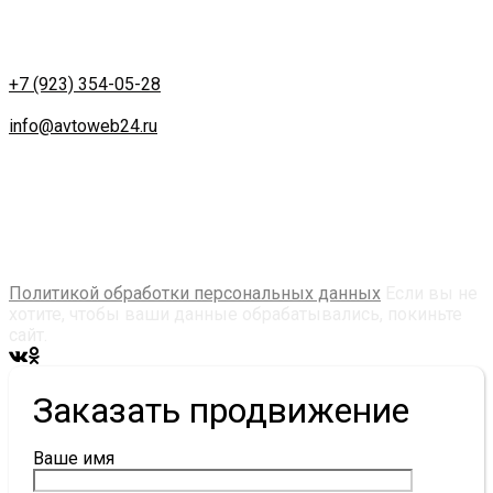
г. Красноярск
ул. Партизана Железняка д. 18
Работа удаленная.
Телефон:
+7 (923) 354-05-28
Email:
info@avtoweb24.ru
Создание и продвижение сайта в Красноярске
Продолжая использовать avtoweb24.ru, вы соглашаетесь
на использование технологий cookie, сервис web-
аналитики Яндекс. Метрика, собираются
пользовательские данные. Оставаясь на сайте, вы
соглашаетесь с их использованием в соответсвии с
Политикой обработки персональных данных
Если вы не
хотите, чтобы ваши данные обрабатывались, покиньте
сайт.
Заказать продвижение
Ваше имя