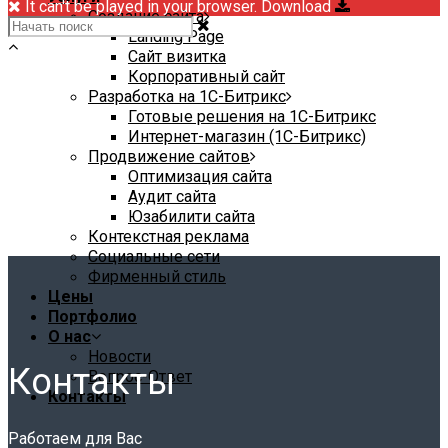
It can't be played in your browser. Download
Создание сайта
Landing Page
Сайт визитка
Корпоративный сайт
Разработка на 1С-Битрикс
Готовые решения на 1С-Битрикс
Интернет-магазин (1С-Битрикс)
Продвижение сайтов
Оптимизация сайта
Аудит сайта
Юзабилити сайта
Контекстная реклама
Социальные сети
Фирменный стиль
Цены
Портфолио
О нас
Новости
Контакты
Вопрос-Ответ
Контакты
Работаем для Вас