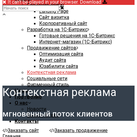
It can't be played in your browser. Download
Создание сайта
Landing Page
Сайт визитка
Корпоративный сайт
Разработка на 1С-Битрикс
Готовые решения на 1С-Битрикс
Интернет-магазин (1С-Битрикс)
Продвижение сайтов
Оптимизация сайта
Аудит сайта
Юзабилити сайта
Контекстная реклама
Социальные сети
Фирменный стиль
Контекстная реклама
Цены
Портфолио
О нас
Новости
мгновенный поток клиентов
Вопрос-Ответ
Контакты
Заказать сайт
Заказать продвижение
Главная