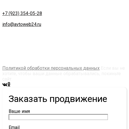
Работа удаленная.
Телефон:
+7 (923) 354-05-28
Email:
info@avtoweb24.ru
Создание и продвижение сайта в Красноярске
Продолжая использовать avtoweb24.ru, вы соглашаетесь
на использование технологий cookie, сервис web-
аналитики Яндекс. Метрика, собираются
пользовательские данные. Оставаясь на сайте, вы
соглашаетесь с их использованием в соответсвии с
Политикой обработки персональных данных
Если вы не
хотите, чтобы ваши данные обрабатывались, покиньте
сайт.
Заказать продвижение
Ваше имя
Email