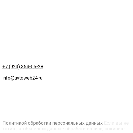
Email:
info@avtoweb24.ru
Контакты
Адрес:
г. Красноярск
ул. Партизана Железняка д. 18
Работа удаленная.
Телефон:
+7 (923) 354-05-28
Email:
info@avtoweb24.ru
Создание и продвижение сайта в Красноярске
Продолжая использовать avtoweb24.ru, вы соглашаетесь
на использование технологий cookie, сервис web-
аналитики Яндекс. Метрика, собираются
пользовательские данные. Оставаясь на сайте, вы
соглашаетесь с их использованием в соответсвии с
Политикой обработки персональных данных
Если вы не
хотите, чтобы ваши данные обрабатывались, покиньте