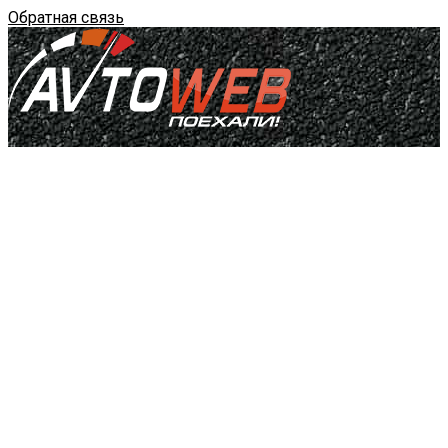
Обратная связь
Главная
Услуги
Назад
Создание сайта
Назад
Landing Page
Сайт визитка
Разработка на 1С-Битрикс
Назад
Интернет-магазин (1С-Битрикс)
Продвижение сайтов
Контекстная реклама
Социальные сети
Фирменный стиль
Цены