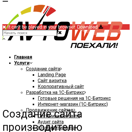
It can't be played in your browser. Download
Главная
Услуги
Создание сайта
Landing Page
Сайт визитка
Корпоративный сайт
Разработка на 1С-Битрикс
Готовые решения на 1С-Битрикс
Интернет-магазин (1С-Битрикс)
Продвижение сайтов
Создание сайта
Оптимизация сайта
Аудит сайта
производителю
Юзабилити сайта