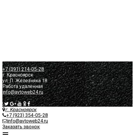
Портфолио
О нас
Назад
Новости
Вопрос-Ответ
Контакты
Назад
КП на разработку сайта
КП на продвижение сайта
+7 (391) 214-05-28
г. Красноярск
ул. П. Железняка 18
Работа удалённая
info@avtoweb24.ru
г. Красноярск
+7 (923) 354-05-28
info@avtoweb24.ru
Заказать звонок