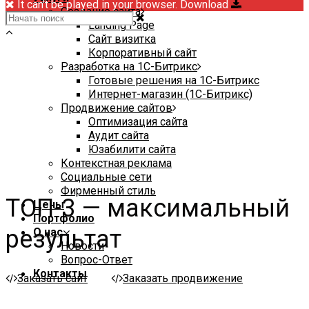
It can't be played in your browser. Download
Создание сайта
Landing Page
Сайт визитка
Корпоративный сайт
Разработка на 1С-Битрикс
Готовые решения на 1С-Битрикс
Интернет-магазин (1С-Битрикс)
Продвижение сайтов
Оптимизация сайта
Аудит сайта
Юзабилити сайта
Контекстная реклама
Социальные сети
Фирменный стиль
ТОП-3 — максимальный
Цены
Портфолио
результат
О нас
Новости
Вопрос-Ответ
Контакты
Заказать сайт
Заказать продвижение