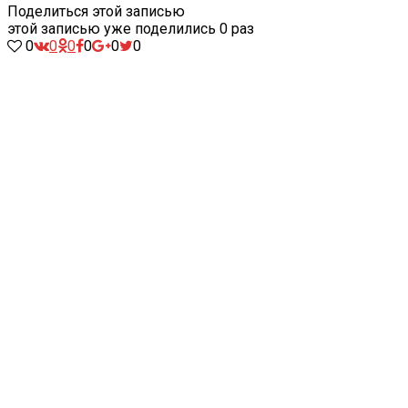
Поделиться этой записью
этой записью уже поделились
0
раз
0
0
0
0
0
0
Коммерческие предложения:
Заказать сайт
Продвижение сайта
Услуги
Создание сайтов
Продвижение сайтов
Реклама в интернете