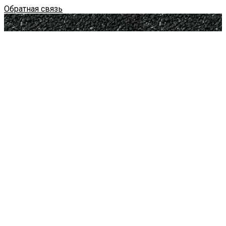
Обратная связь
Главная
Услуги
Назад
Создание сайта
Назад
Landing Page
Сайт визитка
Разработка на 1С-Битрикс
Назад
Интернет-магазин (1С-Битрикс)
Продвижение сайтов
Контекстная реклама
Социальные сети
Фирменный стиль
Цены
Портфолио
О нас
Назад
Новости