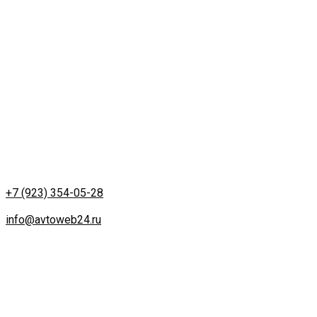
Телефон
:
+7 (923) 354-05-28
Email:
info@avtoweb24.ru
Контакты
Адрес:
г. Красноярск
ул. Партизана Железняка д. 18
Работа удаленная.
Телефон:
+7 (923) 354-05-28
Email:
info@avtoweb24.ru
Создание и продвижение сайта в Красноярске
Продолжая использовать avtoweb24.ru, вы соглашаетесь
на использование технологий cookie, сервис web-
аналитики Яндекс. Метрика, собираются
пользовательские данные. Оставаясь на сайте, вы
соглашаетесь с их использованием в соответсвии с